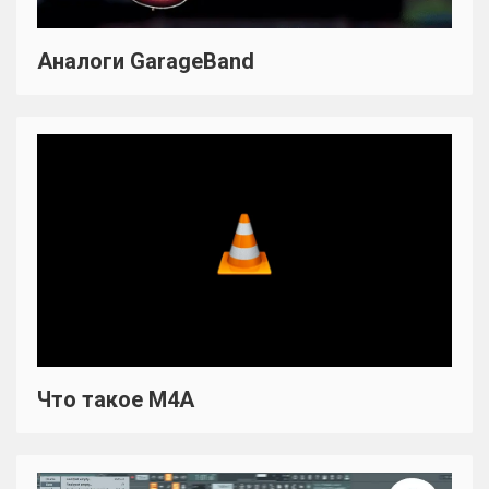
Аналоги GarageBand
Что такое M4A