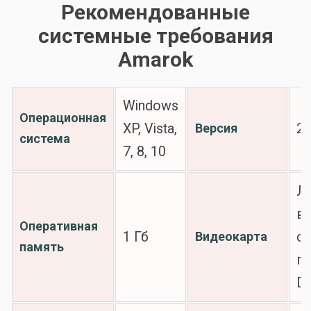
Рекомендованные
системные требования
Amarok
Windows
Операционная
XP, Vista,
Версия
2.
система
7, 8, 10
Л
в
Оперативная
1 Гб
Видеокарта
с
память
п
Di