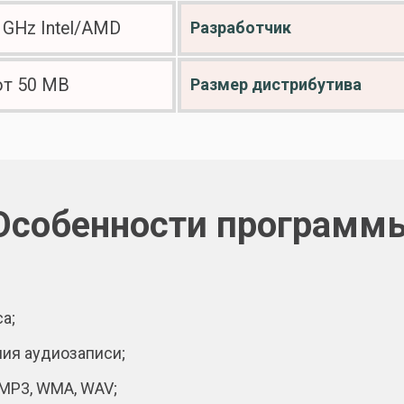
1GHz Intel/AMD
Разработчик
от 50 МВ
Размер дистрибутива
Особенности программ
а;
ия аудиозаписи;
MP3, WMA, WAV;