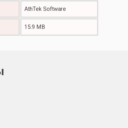
AthTek Software
15.9 MB
ы