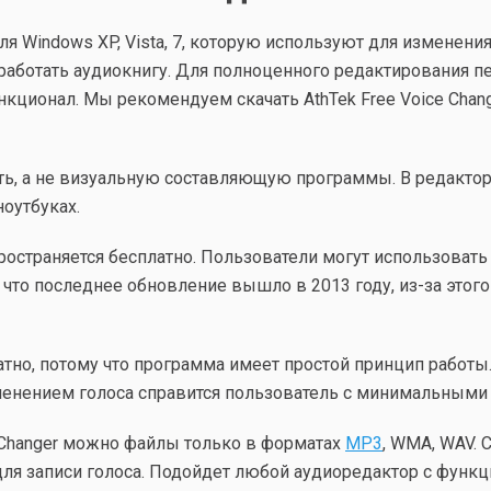
для Windows XP, Vista, 7, которую используют для изменения 
работать аудиокнигу. Для полноценного редактирования п
ионал. Мы рекомендуем скачать AthTek Free Voice Changer
ть, а не визуальную составляющую программы. В редакто
оутбуках.
пространяется бесплатно. Пользователи могут использоват
 что последнее обновление вышло в 2013 году, из-за эт
сплатно, потому что программа имеет простой принцип рабо
менением голоса справится пользователь с минимальными
e Changer можно файлы только в форматах
MP3
, WMA, WAV. 
ля записи голоса. Подойдет любой аудиоредактор с функц