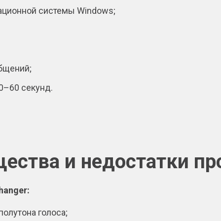
ационной системы Windows;
бщений;
0–60 секунд.
ества и недостатки п
hanger:
олутона голоса;