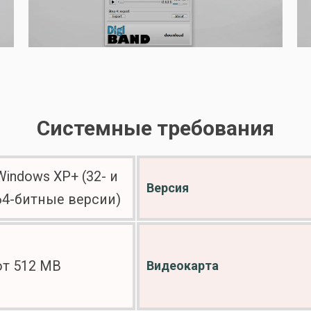
Системные требования
Windows ХР+ (32- и
Версия
64-битные версии)
от 512 MB
Видеокарта