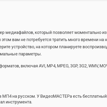
р медиафайлов, который позволяет моментально изм
и этом вам не потребуется тратить много времени на н
ерите устройство, на котором планируете воспроизв
имальные параметры.
атов, включая AVI, MP4, MPEG, 3GP, 3G2, WMV, MOV, V
 в МП4 на русском. У ВидеоМАСТЕРа есть бесплатный
ал инструмента.