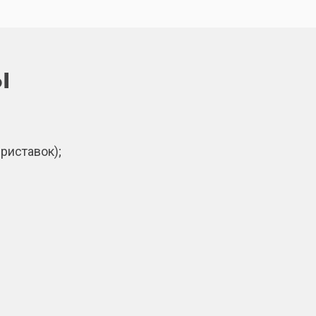
ы
риставок);