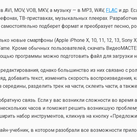
 AVI, MOV, VOB, MKV, а музыку — в MP3, WAV,
FLAC
и др. Е
лефонах, ТВ-приставках, музыкальных плеерах. Разработч
 самостоятельно подберет формат и преобразует песню, ро
новые смартфоны (Apple iPhone X, 10, 11, 12, 13, Sony Xpe
y Fame. Кроме обычных пользователей, скачать ВидеоМАСТЕ
ощью программы можно подготовить файл для загрузки на х
 редактирования, однако большинство из них связано с р
, добавить текст, изменить скорость воспроизведения, ка
середины, разделить трек на части, склеить части, а такж
атную связь. Если у вас возникли сложности во время ак
е нескольких часов и поможет решить возникшую проблему
ширить набор инструментов, кликнув на кнопку «Предлож
айн-учебник, в котором разобрали все возможности прило