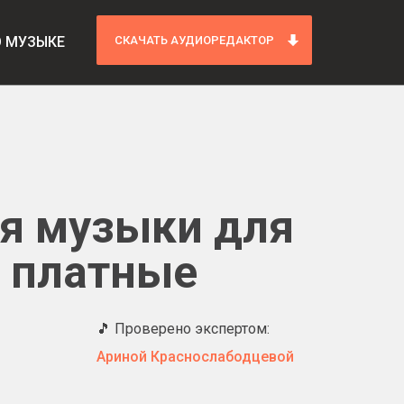
О МУЗЫКЕ
СКАЧАТЬ АУДИОРЕДАКТОР
я музыки для
 платные
🎵 Проверено экспертом:
Ариной Краснослабодцевой