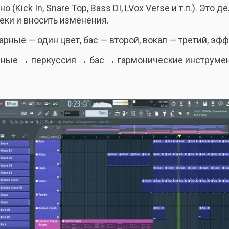
Kick In, Snare Top, Bass DI, LVox Verse и т.п.). Это
еки и вносить изменения.
арные — один цвет, бас — второй, вокал — третий, эф
рные → перкуссия → бас → гармонические инструме