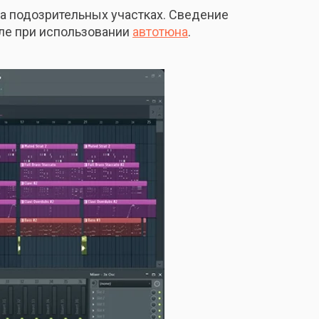
а подозрительных участках. Сведение
исле при использовании
автотюна
.