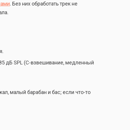
нами
. Без них обработать трек не
ала.
я.
–85 дБ SPL (C-взвешивание, медленный
ал, малый барабан и бас; если что-то