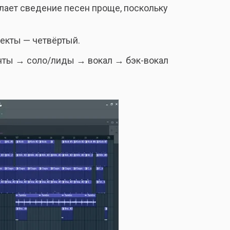
 делает сведение песен проще, поскольку
фекты — четвёртый.
нты → соло/лиды → вокал → бэк-вокал