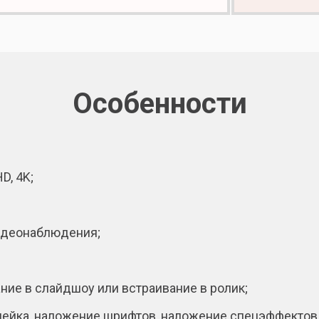
Особенности
D, 4K;
видеонаблюдения;
ние в слайдшоу или встраивание в ролик;
клейка, наложение шрифтов, наложение спецэффектов