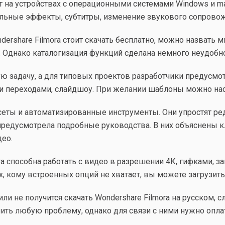
 на устройствах с операционными системами Windows и m
альные эффекты, субтитры, изменение звукового сопровожд
ershare Filmora стоит скачать бесплатно, можно назвать
. Однако каталогизация функций сделана немного неудобно
задачу, а для типовых проектов разработчики предусмот
 переходами, слайдшоу. При желании шаблоны можно нас
сеты и автоматизированные инструменты. Они упростят ре
 предусмотрела подробные руководства. В них объяснены
ео.
ora способна работать с видео в разрешении 4К, гифками,
ех, кому встроенных опций не хватает, вы можете загрузит
ли не получится скачать Wondershare Filmora на русском,
ть любую проблему, однако для связи с ними нужно опла