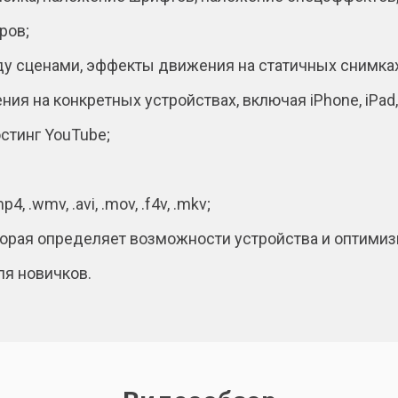
ров;
у сценами, эффекты движения на статичных снимках
 на конкретных устройствах, включая iPhone, iPad, PS
стинг YouTube;
.wmv, .avi, .mov, .f4v, .mkv;
оторая определяет возможности устройства и оптимиз
я новичков.