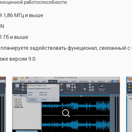
ноценной работоспособности:
й 1,86 МГц и выше
IN
1 Гб и выше
 планируете задействовать функционал, связанный с
же версии 9.0.