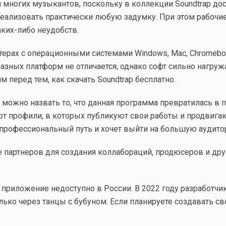
 многих музыкантов, поскольку в коллекции Soundtrap до
ализовать практически любую задумку. При этом рабочие ф
аких-либо неудобств.
ерах с операционными системами Windows, Mac, Chromebook,
зных платформ не отличается, однако софт сильно нагружа
 перед тем, как скачать Soundtrap бесплатно.
ожно назвать то, что данная программа превратилась в п
ают профили, в которых публикуют свои работы и продвигаю
т профессиональный путь и хочет выйти на большую аудито
е партнеров для создания коллабораций, продюсеров и др
приложение недоступно в России. В 2022 году разработчик 
ько через танцы с бубуном. Если планируете создавать сво