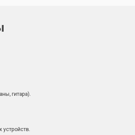
ы
ны, гитара).
 устройств.