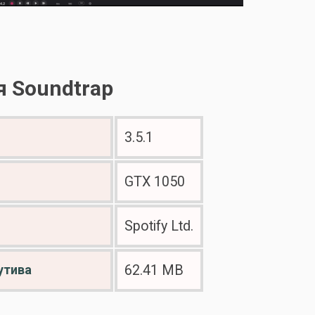
 Soundtrap
3.5.1
GTX 1050
Spotify Ltd.
утива
62.41 MB