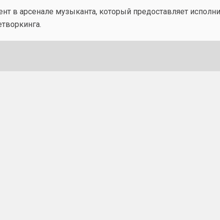
ент в арсенале музыканта, который предоставляет исполн
етворкинга.