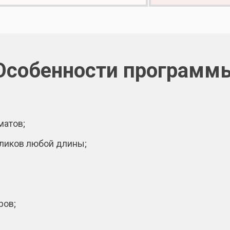
Особенности программ
матов;
ликов любой длины;
ров;