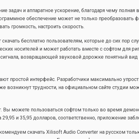
задач и аппаратное ускорение, благодаря чему полная вер
рограммное обеспечение может не только преобразовать ф
ать громкость, настроить скорость.
стоит скачать бесплатно пользователям, которые до сих пор
ских носителей и может работать вместе с софтом для рип
ии сигнала, возвращающей звуковой дорожке понятный вид
т простой интерфейс. Разработчики максимально упрости
е же возникнут трудности, на официальном сайте студии м
ет. Вы можете пользоваться софтом только во время демон
9,95 и 35,95 долларов, соответственно, приложение забл
ендуем скачать Xilisoft Audio Converter на русском тольк