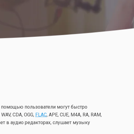
го помощью пользователи могут быстро
 WAV, CDA, OGG,
FLAC
, АРЕ, CUE, М4А, RA, RAM,
тает в аудио редакторах, слушает музыку